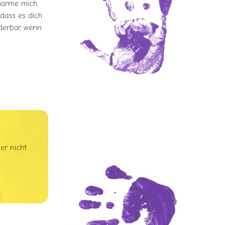
marme mich,
 dass es dich
nderbar, wenn
er nicht