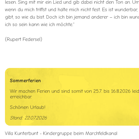
lesen. Sing mit mir ein Lied und gib dabei nicht den Ton an. U
wenn du mich triffst und halte mich nicht fest. Es ist wunderbar,
gibt, so wie du bist. Doch ich bin jemand anderer – ich bin wu
ich so sein kann wie ich möchte.“
(Rupert Federsel)
Sommerferien
Wir machen Ferien und sind somit von 25.7. bis 16.8.2026 leid
erreichbar.
Schönen Urlaub!
Stand:
22.07.2026
Villa Kunterbunt - Kindergruppe beim Marchfeldkanal