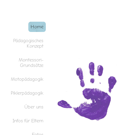
Home
Pädagogisches
Konzept
Montessori-
Grundsätze
Motopädagogik
Piklerpädagogik
Über uns
Infos für Eltern
Fotos